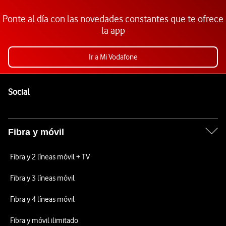
Ponte al día con las novedades constantes que te ofrece
la app
Ir a Mi Vodafone
Pie de página de Vodafone
Enlaces a las redes sociales de Vodafone
Social
Fibra y móvil
Fibra y 2 líneas móvil + TV
Fibra y 3 líneas móvil
Fibra y 4 líneas móvil
Fibra y móvil ilimitado