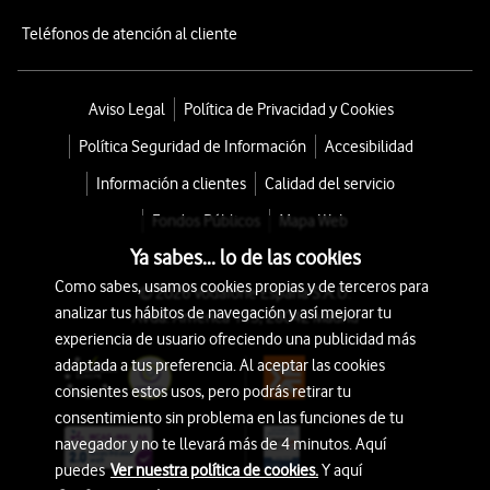
Teléfonos de atención al cliente
Aviso Legal
Política de Privacidad y Cookies
Política Seguridad de Información
Accesibilidad
Información a clientes
Calidad del servicio
Fondos Públicos
Mapa Web
Ya sabes... lo de las cookies
Como sabes, usamos cookies propias y de terceros para
© 2026 Vodafone España S.A.U.
analizar tus hábitos de navegación y así mejorar tu
Avda. América 115, 28042 Madrid
experiencia de usuario ofreciendo una publicidad más
adaptada a tus preferencia. Al aceptar las cookies
consientes estos usos, pero podrás retirar tu
consentimiento sin problema en las funciones de tu
navegador y no te llevará más de 4 minutos. Aquí
puedes
Ver nuestra política de cookies.
Y aquí