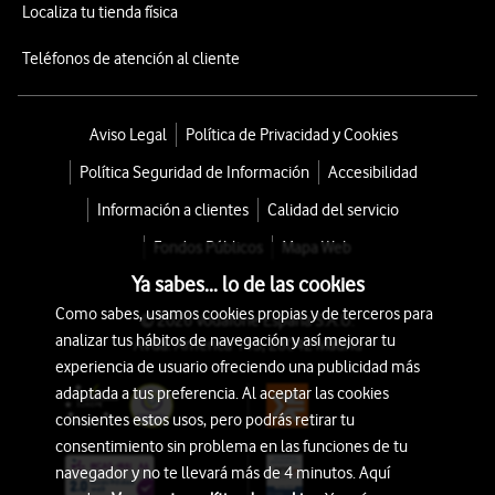
Localiza tu tienda física
Teléfonos de atención al cliente
Aviso Legal
Política de Privacidad y Cookies
Política Seguridad de Información
Accesibilidad
Información a clientes
Calidad del servicio
Fondos Públicos
Mapa Web
Ya sabes... lo de las cookies
Como sabes, usamos cookies propias y de terceros para
© 2026 Vodafone España S.A.U.
analizar tus hábitos de navegación y así mejorar tu
Avda. América 115, 28042 Madrid
experiencia de usuario ofreciendo una publicidad más
adaptada a tus preferencia. Al aceptar las cookies
consientes estos usos, pero podrás retirar tu
consentimiento sin problema en las funciones de tu
navegador y no te llevará más de 4 minutos. Aquí