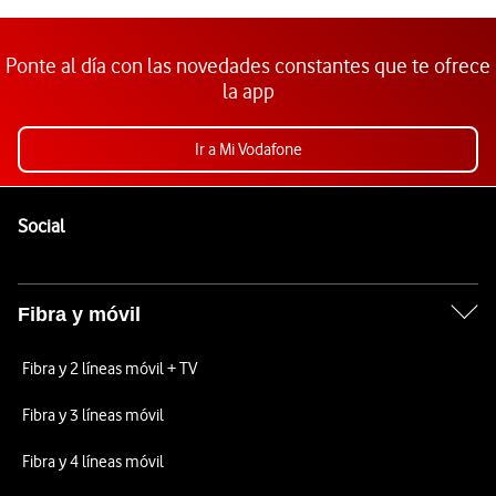
Ponte al día con las novedades constantes que te ofrece
la app
Ir a Mi Vodafone
Pie de página de Vodafone
Enlaces a las redes sociales de Vodafone
Social
Fibra y móvil
Fibra y 2 líneas móvil + TV
Fibra y 3 líneas móvil
Fibra y 4 líneas móvil