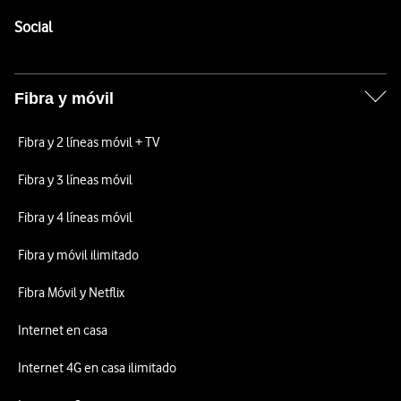
Pie de página de Vodafone
Enlaces a las redes sociales de Vodafone
Social
Fibra y móvil
Fibra y 2 líneas móvil + TV
Fibra y 3 líneas móvil
Fibra y 4 líneas móvil
Fibra y móvil ilimitado
Fibra Móvil y Netflix
Internet en casa
Internet 4G en casa ilimitado