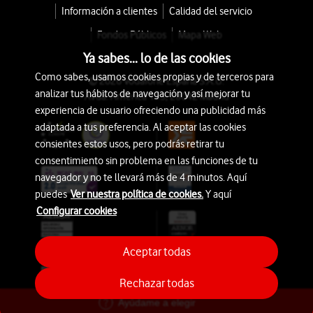
Información a clientes
Calidad del servicio
Fondos Públicos
Mapa Web
Ya sabes... lo de las cookies
Como sabes, usamos cookies propias y de terceros para
© 2026 Vodafone España S.A.U.
analizar tus hábitos de navegación y así mejorar tu
Avda. América 115, 28042 Madrid
experiencia de usuario ofreciendo una publicidad más
adaptada a tus preferencia. Al aceptar las cookies
consientes estos usos, pero podrás retirar tu
consentimiento sin problema en las funciones de tu
navegador y no te llevará más de 4 minutos. Aquí
puedes
Ver nuestra política de cookies.
Y aquí
Configurar cookies
Aceptar todas
Rechazar todas
Ayúdame a elegir