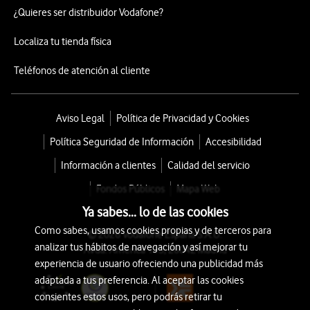
¿Quieres ser distribuidor Vodafone?
Localiza tu tienda física
Teléfonos de atención al cliente
Aviso Legal
Política de Privacidad y Cookies
Política Seguridad de Información
Accesibilidad
Información a clientes
Calidad del servicio
Fondos Públicos
Mapa Web
Ya sabes... lo de las cookies
Como sabes, usamos cookies propias y de terceros para
© 2026 Vodafone España S.A.U.
analizar tus hábitos de navegación y así mejorar tu
Avda. América 115, 28042 Madrid
experiencia de usuario ofreciendo una publicidad más
adaptada a tus preferencia. Al aceptar las cookies
consientes estos usos, pero podrás retirar tu