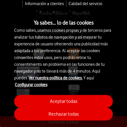
Información a clientes
Calidad del servicio
Fondos Públicos
Mapa Web
Ya sabes... lo de las cookies
Como sabes, usamos cookies propias y de terceros para
© 2026 Vodafone España S.A.U.
analizar tus hábitos de navegación y así mejorar tu
Avda. América 115, 28042 Madrid
experiencia de usuario ofreciendo una publicidad más
adaptada a tus preferencia. Al aceptar las cookies
consientes estos usos, pero podrás retirar tu
consentimiento sin problema en las funciones de tu
navegador y no te llevará más de 4 minutos. Aquí
puedes
Ver nuestra política de cookies.
Y aquí
Configurar cookies
Aceptar todas
Rechazar todas
Ayúdame a elegir