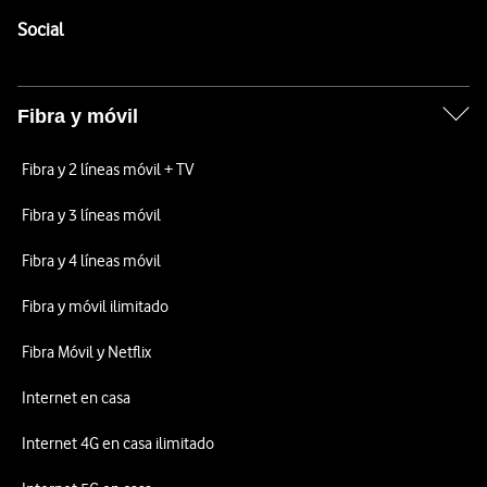
Pie de página de Vodafone
Enlaces a las redes sociales de Vodafone
Social
Fibra y móvil
Fibra y 2 líneas móvil + TV
Fibra y 3 líneas móvil
Fibra y 4 líneas móvil
Fibra y móvil ilimitado
Fibra Móvil y Netflix
Internet en casa
Internet 4G en casa ilimitado