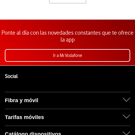
Ponte al día con las novedades constantes que te ofrece
la app
Ir a Mi Vodafone
Pie de página de Vodafone
Enlaces a las redes sociales de Vodafone
Social
Fibra y móvil
Tarifas móviles
Catálogo dispositivos