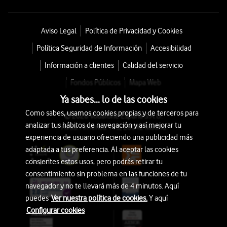
Aviso Legal
Política de Privacidad y Cookies
Política Seguridad de Información
Accesibilidad
Información a clientes
Calidad del servicio
Fondos Públicos
Mapa Web
Ya sabes... lo de las cookies
Como sabes, usamos cookies propias y de terceros para
© 2026 Vodafone España S.A.U.
analizar tus hábitos de navegación y así mejorar tu
Avda. América 115, 28042 Madrid
experiencia de usuario ofreciendo una publicidad más
adaptada a tus preferencia. Al aceptar las cookies
consientes estos usos, pero podrás retirar tu
consentimiento sin problema en las funciones de tu
navegador y no te llevará más de 4 minutos. Aquí
puedes
Ver nuestra política de cookies.
Y aquí
Configurar cookies