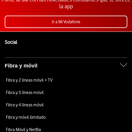
la app
Ir a Mi Vodafone
Pie de página de Vodafone
Enlaces a las redes sociales de Vodafone
Social
Fibra y móvil
Fibra y 2 líneas móvil + TV
Fibra y 3 líneas móvil
Fibra y 4 líneas móvil
Fibra y móvil ilimitado
Fibra Móvil y Netflix