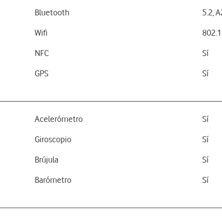
Bluetooth
5.2, 
Wifi
802.1
NFC
Sí
GPS
Sí
Acelerómetro
Sí
Giroscopio
Sí
Brújula
Sí
Barómetro
Sí