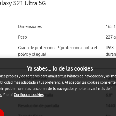
laxy S21 Ultra 5G
Dimensiones
165,1
Peso
227 g
Grado de protección IP (protección contra el
IP68 
polvo y el agua)
duran
Ya sabes... lo de las cookies
s propias y de terceros para analizar tus hábitos de navegación y así me
Tipo de pantalla
Panta
blicidad más adaptada a tus preferencia. Al aceptar las cookies consiente
120 H
 sin problema en las funciones de tu navegador y no te llevará más de 4
s.
Y aquí
Configurar cookies
Tamaño de pantalla
6,8"
Resolución de pantalla
1440 