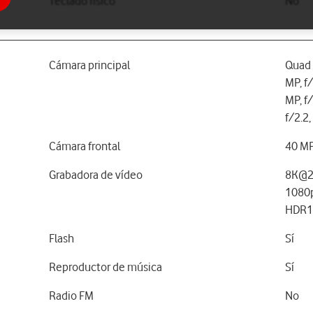
Teclado físico
No
Cámara principal
Quad 
MP, f
MP, f
f/2.2
Cámara frontal
40 MP
Grabadora de vídeo
8K@2
1080
HDR1
Flash
Sí
Reproductor de música
Sí
Radio FM
No