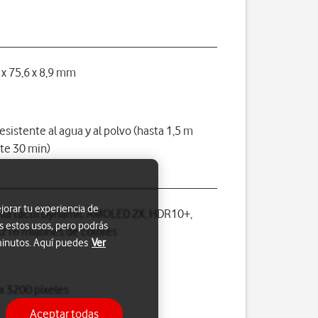
 x 75,6 x 8,9 mm
resistente al agua y al polvo (hasta 1,5 m
te 30 min)
jorar tu experiencia de
lla táctil Dynamic AMOLED 2X, HDR10+,
s estos usos, pero podrás
z16 millones de colores
 minutos. Aquí puedes
Ver
x 3200 píxeles
Aceptar todas