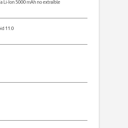
ía Li-Ion 5000 mAh no extraíble
id 11.0