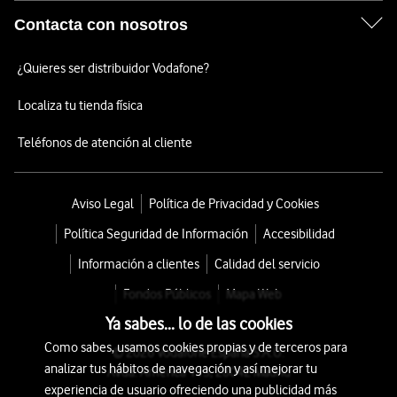
Contacta con nosotros
¿Quieres ser distribuidor Vodafone?
Localiza tu tienda física
Teléfonos de atención al cliente
Aviso Legal
Política de Privacidad y Cookies
Política Seguridad de Información
Accesibilidad
Información a clientes
Calidad del servicio
Fondos Públicos
Mapa Web
Ya sabes... lo de las cookies
Como sabes, usamos cookies propias y de terceros para
© 2026 Vodafone España S.A.U.
analizar tus hábitos de navegación y así mejorar tu
Avda. América 115, 28042 Madrid
experiencia de usuario ofreciendo una publicidad más