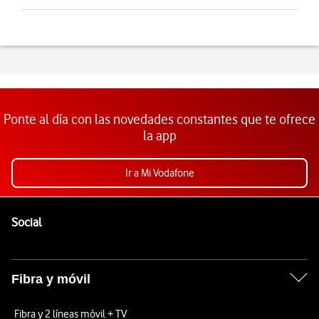
Ponte al día con las novedades constantes que te ofrece
la app
Ir a Mi Vodafone
Pie de página de Vodafone
Enlaces a las redes sociales de Vodafone
Social
Fibra y móvil
Fibra y 2 líneas móvil + TV