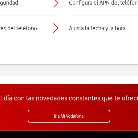
eguridad
Configura el APN del teléfon
res del teléfono
Ajusta la fecha y la hora
l día con las novedades constantes que te ofrec
Ir a Mi Vodafone