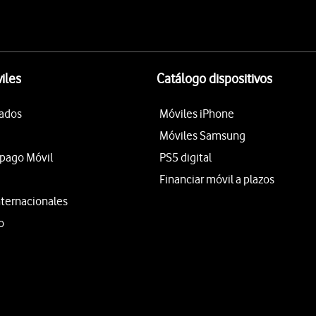
iles
Catálogo dispositivos
tados
Móviles iPhone
Móviles Samsung
epago Móvil
PS5 digital
Financiar móvil a plazos
nternacionales
o