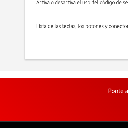
Activa o desactiva el uso del código de s
Lista de las teclas, los botones y conecto
Ponte a
Pie de página de Vodafone