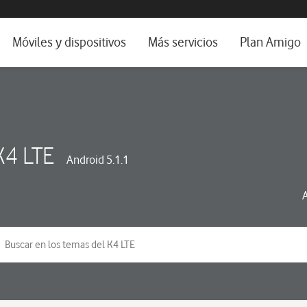
da e idioma
Móviles y dispositivos
Más servicios
Plan Amigo
fone TV
Móviles
Alianza Vodafone e Iberdrola
il 5G
Imagen y Sonido
Servicios avanzados
tura
Ver todos
K4 LTE
Android 5.1.1
dencias