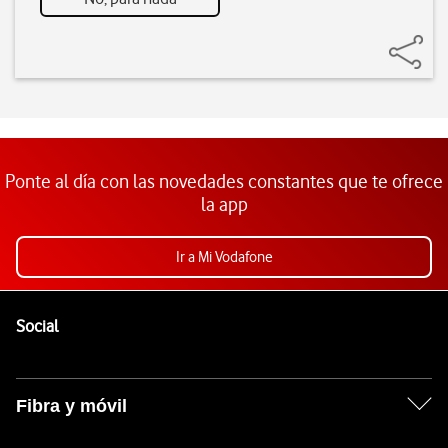
Ponte al día con las novedades constantes que te ofrece
la app
Ir a Mi Vodafone
Pie de página de Vodafone
Enlaces a las redes sociales de Vodafone
Social
Fibra y móvil