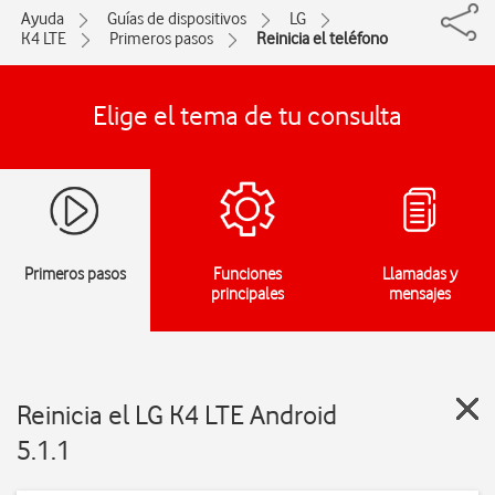
Ayuda
Guías de dispositivos
LG
K4 LTE
Primeros pasos
Reinicia el teléfono
Elige el tema de tu consulta
Primeros pasos
Funciones
Llamadas y
principales
mensajes
Reinicia el LG K4 LTE Android
5.1.1