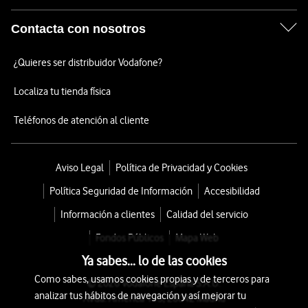
Contacta con nosotros
¿Quieres ser distribuidor Vodafone?
Localiza tu tienda física
Teléfonos de atención al cliente
Aviso Legal
Política de Privacidad y Cookies
Política Seguridad de Información
Accesibilidad
Información a clientes
Calidad del servicio
Fondos Públicos
Mapa Web
Ya sabes... lo de las cookies
Como sabes, usamos cookies propias y de terceros para
© 2026 Vodafone España S.A.U.
analizar tus hábitos de navegación y así mejorar tu
Avda. América 115, 28042 Madrid