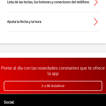
Lista de las teclas, los botones y conectores del teléfono
Ajusta la fecha y la hora
Ponte al día con las novedades constantes que te ofrece
la app
Ir a Mi Vodafone
Pie de página de Vodafone
Enlaces a las redes sociales de Vodafone
Social