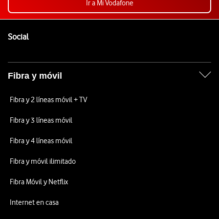
Ir a Mi Vodafone
Pie de página de Vodafone
Enlaces a las redes sociales de Vodafone
Social
Fibra y móvil
Fibra y 2 líneas móvil + TV
Fibra y 3 líneas móvil
Fibra y 4 líneas móvil
Fibra y móvil ilimitado
Fibra Móvil y Netflix
Internet en casa