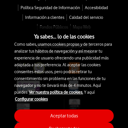
Política Seguridad de Información
Accesibilidad
Información a clientes
Calidad del servicio
Fondos Públicos
Mapa Web
Ya sabes... lo de las cookies
Como sabes, usamos cookies propias y de terceros para
© 2026 Vodafone España S.A.U.
analizar tus hábitos de navegación y así mejorar tu
Avda. América 115, 28042 Madrid
experiencia de usuario ofreciendo una publicidad más
adaptada a tus preferencia. Al aceptar las cookies
consientes estos usos, pero podrás retirar tu
consentimiento sin problema en las funciones de tu
navegador y no te llevará más de 4 minutos. Aquí
puedes
Ver nuestra política de cookies.
Y aquí
Configurar cookies
Aceptar todas