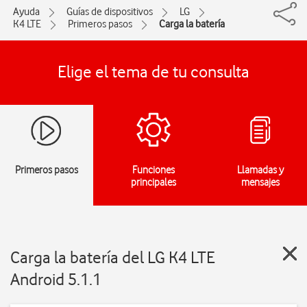
Ayuda
Guías de dispositivos
LG
K4 LTE
Primeros pasos
Carga la batería
Elige el tema de tu consulta
Primeros pasos
Funciones
Llamadas y
principales
mensajes
Carga la batería del LG K4 LTE
Android 5.1.1