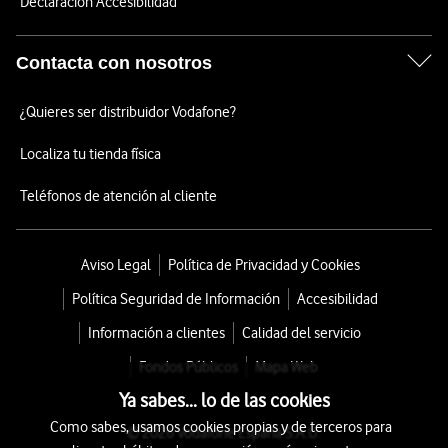
Declaración Accesibilidad
Contacta con nosotros
¿Quieres ser distribuidor Vodafone?
Localiza tu tienda física
Teléfonos de atención al cliente
Aviso Legal
Política de Privacidad y Cookies
Política Seguridad de Información
Accesibilidad
Información a clientes
Calidad del servicio
Fondos Públicos
Mapa Web
Ya sabes... lo de las cookies
Como sabes, usamos cookies propias y de terceros para
© 2026 Vodafone España S.A.U.