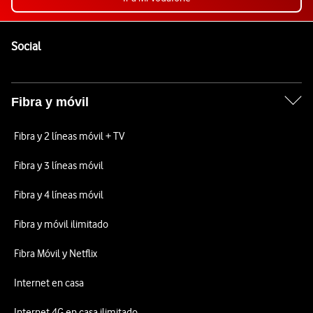
Pie de página de Vodafone
Enlaces a las redes sociales de Vodafone
Social
Fibra y móvil
Fibra y 2 líneas móvil + TV
Fibra y 3 líneas móvil
Fibra y 4 líneas móvil
Fibra y móvil ilimitado
Fibra Móvil y Netflix
Internet en casa
Internet 4G en casa ilimitado