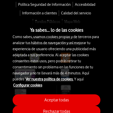
Política Seguridad de Información
Accesibilidad
Información a clientes
Calidad del servicio
Fondos Públicos
Mapa Web
Ya sabes... lo de las cookies
Como sabes, usamos cookies propias y de terceros para
© 2026 Vodafone España S.A.U.
analizar tus hábitos de navegación y así mejorar tu
Avda. América 115, 28042 Madrid
experiencia de usuario ofreciendo una publicidad más
adaptada a tus preferencia. Al aceptar las cookies
consientes estos usos, pero podrás retirar tu
consentimiento sin problema en las funciones de tu
navegador y no te llevará más de 4 minutos. Aquí
puedes
Ver nuestra política de cookies.
Y aquí
Configurar cookies
Aceptar todas
Rechazar todas