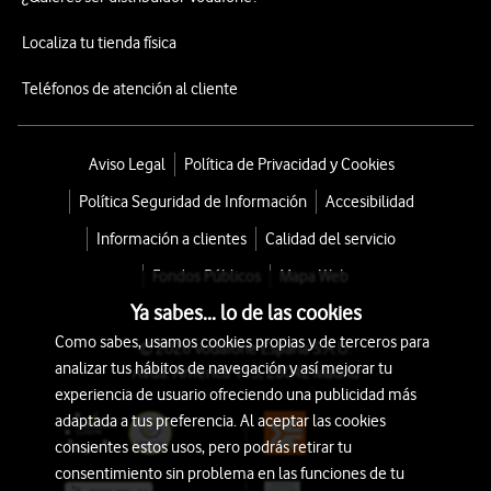
Localiza tu tienda física
Teléfonos de atención al cliente
Aviso Legal
Política de Privacidad y Cookies
Política Seguridad de Información
Accesibilidad
Información a clientes
Calidad del servicio
Fondos Públicos
Mapa Web
Ya sabes... lo de las cookies
Como sabes, usamos cookies propias y de terceros para
© 2026 Vodafone España S.A.U.
analizar tus hábitos de navegación y así mejorar tu
Avda. América 115, 28042 Madrid
experiencia de usuario ofreciendo una publicidad más
adaptada a tus preferencia. Al aceptar las cookies
consientes estos usos, pero podrás retirar tu
consentimiento sin problema en las funciones de tu