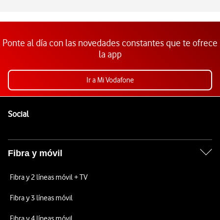
Ponte al día con las novedades constantes que te ofrece
la app
Ir a Mi Vodafone
Pie de página de Vodafone
Enlaces a las redes sociales de Vodafone
Social
Fibra y móvil
Fibra y 2 líneas móvil + TV
Fibra y 3 líneas móvil
Fibra y 4 líneas móvil