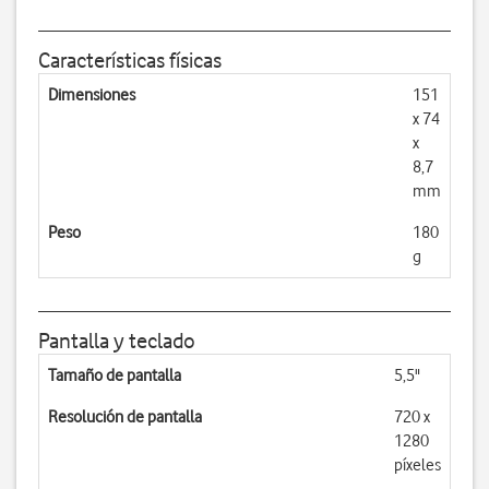
Características físicas
Dimensiones
151
x 74
x
8,7
mm
Peso
180
g
Pantalla y teclado
Tamaño de pantalla
5,5"
Resolución de pantalla
720 x
1280
píxeles