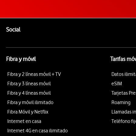
Pie de página de Vodafone
Enlaces a las redes sociales de Vodafone
Social
Fibra y móvil
Tarifas móv
Fibra y 2 líneas móvil + TV
Datos ilimi
Fibra y 3 líneas móvil
eSIM
Fibra y 4 líneas móvil
Tarjetas Pr
Fibra y móvil ilimitado
Roaming
Fibra Móvil y Netflix
Llamadas i
Internet en casa
Teléfono fij
Internet 4G en casa ilimitado