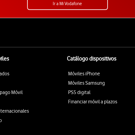
Ir a Mi Vodafone
iles
Catálogo dispositivos
tados
Móviles iPhone
Móviles Samsung
epago Móvil
PS5 digital
Financiar móvil a plazos
nternacionales
o