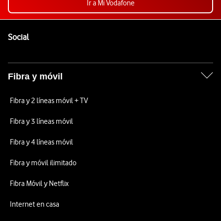
Ir a Mi Vodafone
Pie de página de Vodafone
Enlaces a las redes sociales de Vodafone
Social
Fibra y móvil
Fibra y 2 líneas móvil + TV
Fibra y 3 líneas móvil
Fibra y 4 líneas móvil
Fibra y móvil ilimitado
Fibra Móvil y Netflix
Internet en casa