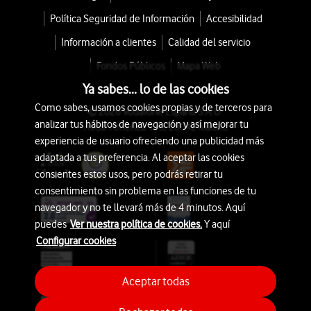
Política Seguridad de Información
Accesibilidad
Información a clientes
Calidad del servicio
Fondos Públicos
Mapa Web
Ya sabes... lo de las cookies
Como sabes, usamos cookies propias y de terceros para
© 2026 Vodafone España S.A.U.
analizar tus hábitos de navegación y así mejorar tu
Avda. América 115, 28042 Madrid
experiencia de usuario ofreciendo una publicidad más
adaptada a tus preferencia. Al aceptar las cookies
consientes estos usos, pero podrás retirar tu
consentimiento sin problema en las funciones de tu
navegador y no te llevará más de 4 minutos. Aquí
puedes
Ver nuestra política de cookies.
Y aquí
Configurar cookies
Aceptar todas