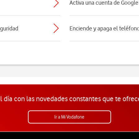
Activa una cuenta de Google 
eguridad
Enciende y apaga el teléfon
l día con las novedades constantes que te ofrec
Ir a Mi Vodafone