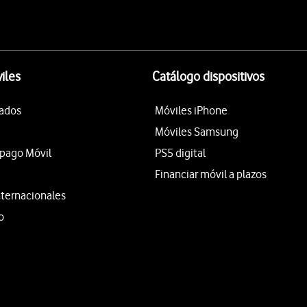
iles
Catálogo dispositivos
tados
Móviles iPhone
Móviles Samsung
epago Móvil
PS5 digital
Financiar móvil a plazos
nternacionales
o