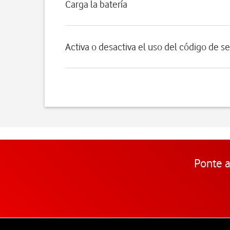
Carga la batería
Activa o desactiva el uso del código de s
Ponte a
Pie de página de Vodafone