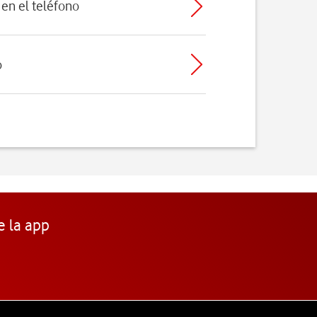
en el teléfono
o
e la app