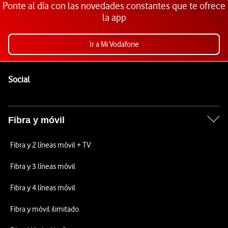
Ponte al día con las novedades constantes que te ofrece
la app
Ir a Mi Vodafone
Pie de página de Vodafone
Enlaces a las redes sociales de Vodafone
Social
Fibra y móvil
Fibra y 2 líneas móvil + TV
Fibra y 3 líneas móvil
Fibra y 4 líneas móvil
Fibra y móvil ilimitado