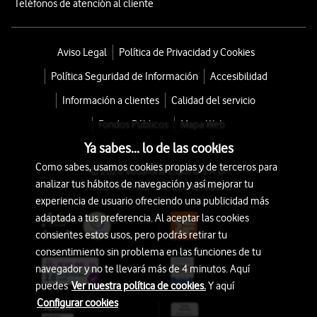
Teléfonos de atención al cliente
Aviso Legal
Política de Privacidad y Cookies
Política Seguridad de Información
Accesibilidad
Información a clientes
Calidad del servicio
Fondos Públicos
Mapa Web
Ya sabes... lo de las cookies
Como sabes, usamos cookies propias y de terceros para
© 2026 Vodafone España S.A.U.
analizar tus hábitos de navegación y así mejorar tu
Avda. América 115, 28042 Madrid
experiencia de usuario ofreciendo una publicidad más
adaptada a tus preferencia. Al aceptar las cookies
consientes estos usos, pero podrás retirar tu
consentimiento sin problema en las funciones de tu
navegador y no te llevará más de 4 minutos. Aquí
puedes
Ver nuestra política de cookies.
Y aquí
Configurar cookies