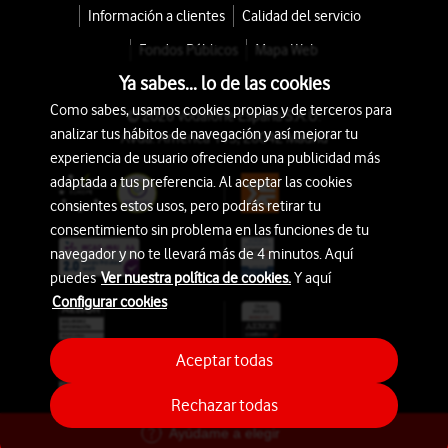
Información a clientes
Calidad del servicio
Fondos Públicos
Mapa Web
Ya sabes... lo de las cookies
Como sabes, usamos cookies propias y de terceros para
© 2026 Vodafone España S.A.U.
analizar tus hábitos de navegación y así mejorar tu
Avda. América 115, 28042 Madrid
experiencia de usuario ofreciendo una publicidad más
adaptada a tus preferencia. Al aceptar las cookies
consientes estos usos, pero podrás retirar tu
consentimiento sin problema en las funciones de tu
navegador y no te llevará más de 4 minutos. Aquí
puedes
Ver nuestra política de cookies.
Y aquí
Configurar cookies
Aceptar todas
Rechazar todas
Ayúdame a elegir