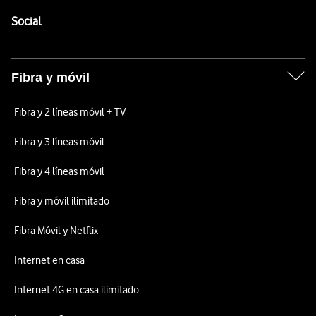
Pie de página de Vodafone
Enlaces a las redes sociales de Vodafone
Social
Fibra y móvil
Fibra y 2 líneas móvil + TV
Fibra y 3 líneas móvil
Fibra y 4 líneas móvil
Fibra y móvil ilimitado
Fibra Móvil y Netflix
Internet en casa
Internet 4G en casa ilimitado