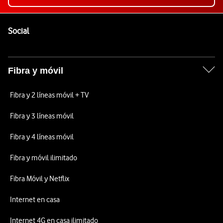
Pie de página de Vodafone
Enlaces a las redes sociales de Vodafone
Social
Fibra y móvil
Fibra y 2 líneas móvil + TV
Fibra y 3 líneas móvil
Fibra y 4 líneas móvil
Fibra y móvil ilimitado
Fibra Móvil y Netflix
Internet en casa
Internet 4G en casa ilimitado