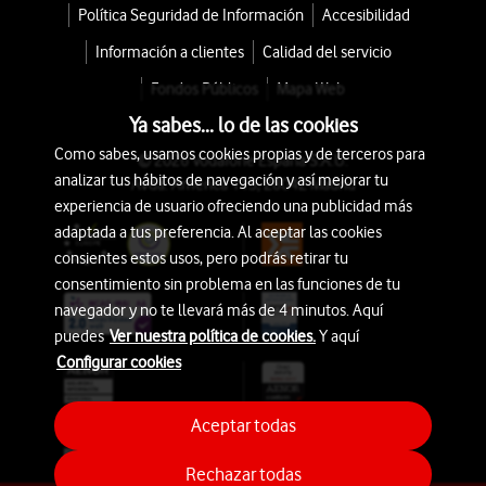
Política Seguridad de Información
Accesibilidad
Información a clientes
Calidad del servicio
Fondos Públicos
Mapa Web
Ya sabes... lo de las cookies
Como sabes, usamos cookies propias y de terceros para
© 2026 Vodafone España S.A.U.
analizar tus hábitos de navegación y así mejorar tu
Avda. América 115, 28042 Madrid
experiencia de usuario ofreciendo una publicidad más
adaptada a tus preferencia. Al aceptar las cookies
consientes estos usos, pero podrás retirar tu
consentimiento sin problema en las funciones de tu
navegador y no te llevará más de 4 minutos. Aquí
puedes
Ver nuestra política de cookies.
Y aquí
Configurar cookies
Aceptar todas
Rechazar todas