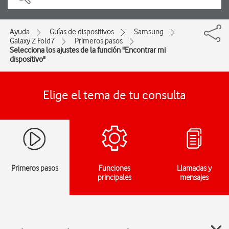
Ayuda
Guías de dispositivos
Samsung
Galaxy Z Fold7
Primeros pasos
Selecciona los ajustes de la función "Encontrar mi
dispositivo"
Elige el tema de tu consulta
Primeros pasos
Funciones
Llamadas y
principales
mensajes