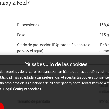
laxy Z Fold7
Dimensiones
158,4
Peso
215 g
Grado de protección IP (protección contra el
IP48 
polvo y el agua)
duran
Ya sabes... lo de las cookies
s propias y de terceros para analizar tus hábitos de navegación y así me
Tipo de pantalla
Panta
blicidad más adaptada a tus preferencia. Al aceptar las cookies consiente
AMOLE
 sin problema en las funciones de tu navegador y no te llevará más de 4
tácti
s.
Y aquí
Configurar cookies
millo
Tamaño de pantalla
8"/ 6,