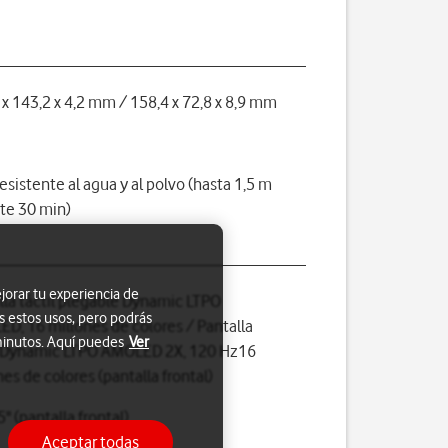
 x 143,2 x 4,2 mm / 158,4 x 72,8 x 8,9 mm
resistente al agua y al polvo (hasta 1,5 m
te 30 min)
jorar tu experiencia de
lla táctil plegable Dynamic LTPO
s estos usos, pero podrás
D, 16 millones de colores / Pantalla
 minutos. Aquí puedes
Ver
l Dynamic LTPO AMOLED 2X, 120 Hz16
nes de colores (pantalla frontal)
5" (pantalla frontal)
Aceptar todas