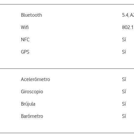
Bluetooth
5.4, 
Wifi
802.1
NFC
Sí
GPS
Sí
Acelerómetro
Sí
Giroscopio
Sí
Brújula
Sí
Barómetro
Sí