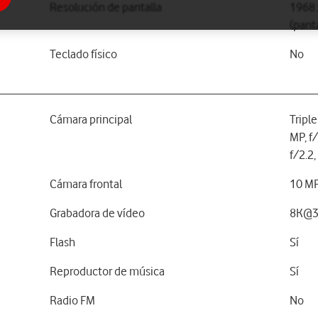
Resolución de pantalla
1968 
(panta
Teclado físico
No
Cámara principal
Tripl
MP, f
f/2.2,
Cámara frontal
10 MP
Grabadora de vídeo
8K@3
Flash
Sí
Reproductor de música
Sí
Radio FM
No