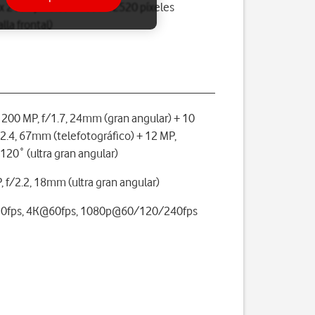
x 2184 píxeles / 1080 x 2520 píxeles
lla frontal)
e 200 MP, f/1.7, 24mm (gran angular) + 10
/2.4, 67mm (telefotográfico) + 12 MP,
 120˚ (ultra gran angular)
, f/2.2, 18mm (ultra gran angular)
0fps, 4K@60fps, 1080p@60/120/240fps