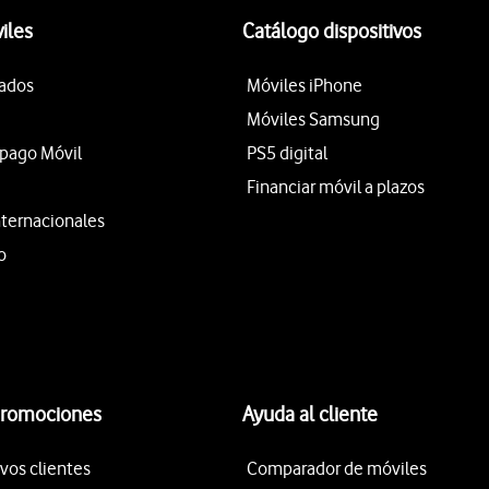
iles
Catálogo dispositivos
tados
Móviles iPhone
Móviles Samsung
epago Móvil
PS5 digital
Financiar móvil a plazos
nternacionales
o
promociones
Ayuda al cliente
vos clientes
Comparador de móviles