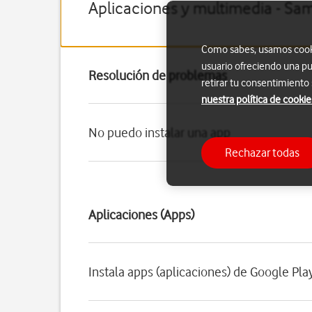
Aplicaciones y multimedia - Sa
Como sabes, usamos cookie
usuario ofreciendo una pu
Resolución de problemas
retirar tu consentimiento
nuestra política de cookie
No puedo instalar una app
Rechazar todas
Aplicaciones (Apps)
Instala apps (aplicaciones) de Google Pla