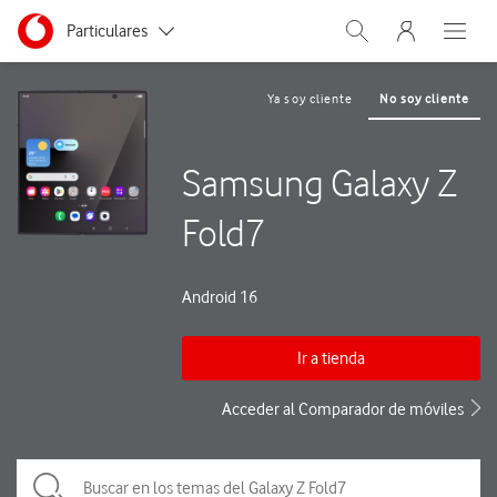
Menu nave
Ir a la pagina principal de vodafone.es
Menu navegación Segmento
Particulares
Abrir buscador. Abre
Abre e
Autónomos
Ya soy cliente
No soy cliente
Pymes
Samsung Galaxy Z
Grandes empresas
y AA.PP.
Fold7
Android 16
Ir a tienda
Acceder al Comparador de móviles