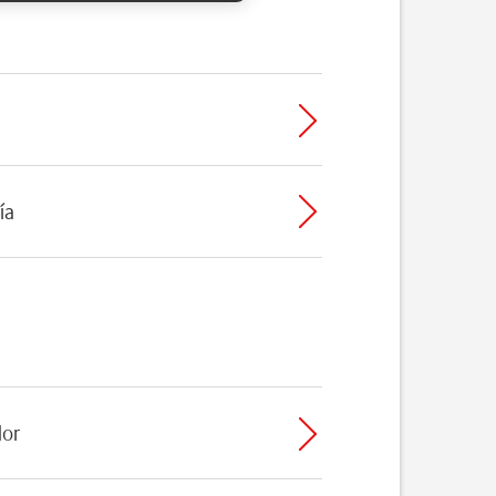
ía
dor