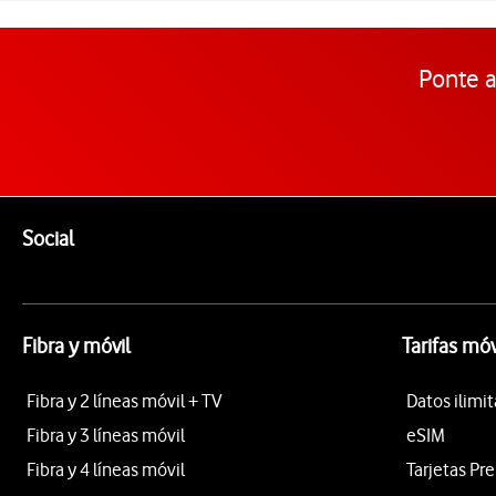
Ponte a
Pie de página de Vodafone
Enlaces a las redes sociales de Vodafone
Social
Fibra y móvil
Tarifas móv
Fibra y 2 líneas móvil + TV
Datos ilimi
Fibra y 3 líneas móvil
eSIM
Fibra y 4 líneas móvil
Tarjetas Pr