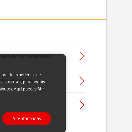
ajes de mi contestador
jorar tu experiencia de
rreo electrónico
s estos usos, pero podrás
 minutos. Aquí puedes
Ver
Aceptar todas