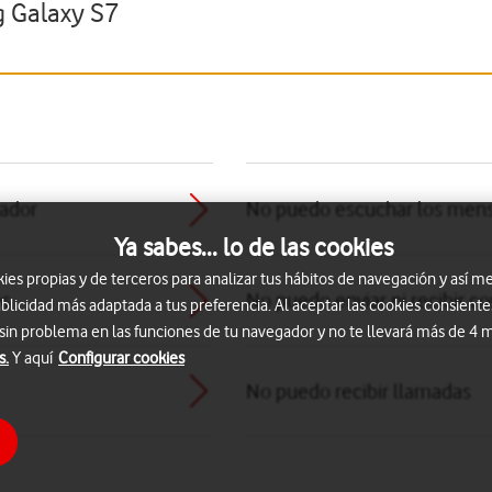
 Galaxy S7
tador
No puedo escuchar los mens
Ya sabes... lo de las cookies
s propias y de terceros para analizar tus hábitos de navegación y así me
os
No puedo enviar ni recibir co
blicidad más adaptada a tus preferencia. Al aceptar las cookies consiente
 sin problema en las funciones de tu navegador y no te llevará más de 4
s.
Y aquí
Configurar cookies
No puedo recibir llamadas