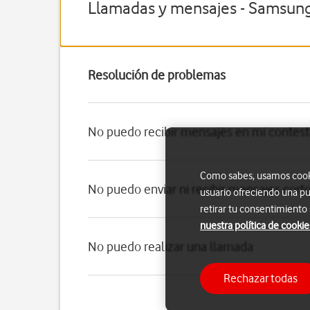
Llamadas y mensajes - Samsung
Resolución de problemas
No puedo recibir mensajes en mi contes
Como sabes, usamos cookie
No puedo enviar ni recibir mensajes cort
usuario ofreciendo una pu
retirar tu consentimiento
nuestra política de cookie
No puedo realizar una llamada
Rechazar todas