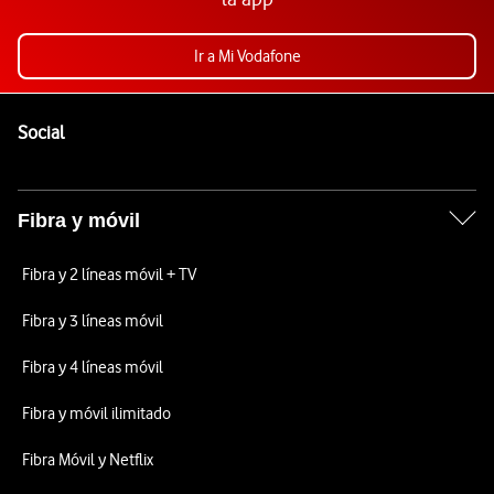
Ir a Mi Vodafone
Pie de página de Vodafone
Enlaces a las redes sociales de Vodafone
Social
Fibra y móvil
Fibra y 2 líneas móvil + TV
Fibra y 3 líneas móvil
Fibra y 4 líneas móvil
Fibra y móvil ilimitado
Fibra Móvil y Netflix