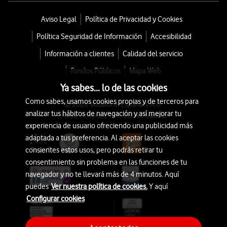
Aviso Legal
Política de Privacidad y Cookies
Política Seguridad de Información
Accesibilidad
Información a clientes
Calidad del servicio
Fondos Públicos
Mapa Web
Ya sabes... lo de las cookies
Como sabes, usamos cookies propias y de terceros para
© 2026 Vodafone España S.A.U.
analizar tus hábitos de navegación y así mejorar tu
Avda. América 115, 28042 Madrid
experiencia de usuario ofreciendo una publicidad más
adaptada a tus preferencia. Al aceptar las cookies
consientes estos usos, pero podrás retirar tu
consentimiento sin problema en las funciones de tu
navegador y no te llevará más de 4 minutos. Aquí
puedes
Ver nuestra política de cookies.
Y aquí
Configurar cookies