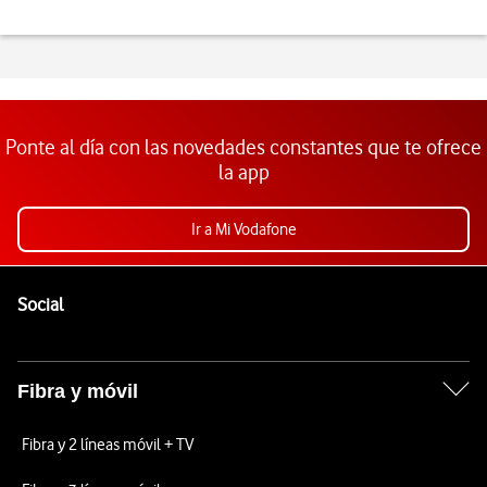
Ponte al día con las novedades constantes que te ofrece
la app
Ir a Mi Vodafone
Pie de página de Vodafone
Enlaces a las redes sociales de Vodafone
Social
Fibra y móvil
Fibra y 2 líneas móvil + TV