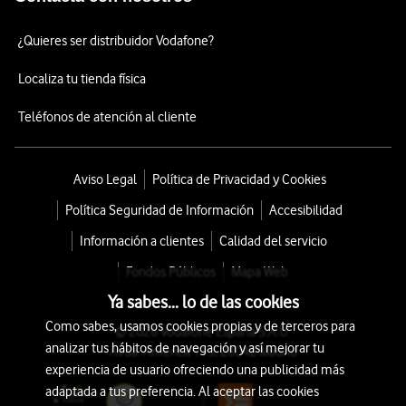
¿Quieres ser distribuidor Vodafone?
Localiza tu tienda física
Teléfonos de atención al cliente
Aviso Legal
Política de Privacidad y Cookies
Política Seguridad de Información
Accesibilidad
Información a clientes
Calidad del servicio
Fondos Públicos
Mapa Web
Ya sabes... lo de las cookies
Como sabes, usamos cookies propias y de terceros para
© 2026 Vodafone España S.A.U.
analizar tus hábitos de navegación y así mejorar tu
Avda. América 115, 28042 Madrid
experiencia de usuario ofreciendo una publicidad más
adaptada a tus preferencia. Al aceptar las cookies