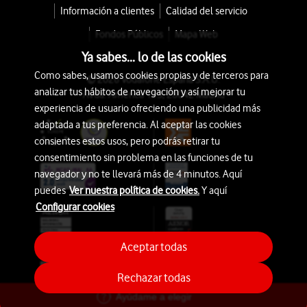
Información a clientes
Calidad del servicio
Fondos Públicos
Mapa Web
Ya sabes... lo de las cookies
Como sabes, usamos cookies propias y de terceros para
© 2026 Vodafone España S.A.U.
analizar tus hábitos de navegación y así mejorar tu
Avda. América 115, 28042 Madrid
experiencia de usuario ofreciendo una publicidad más
adaptada a tus preferencia. Al aceptar las cookies
consientes estos usos, pero podrás retirar tu
consentimiento sin problema en las funciones de tu
navegador y no te llevará más de 4 minutos. Aquí
puedes
Ver nuestra política de cookies.
Y aquí
Configurar cookies
Aceptar todas
Rechazar todas
Ayúdame a elegir