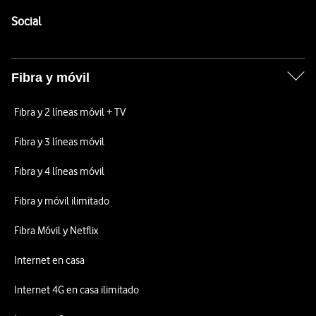
Pie de página de Vodafone
Enlaces a las redes sociales de Vodafone
Social
Fibra y móvil
Fibra y 2 líneas móvil + TV
Fibra y 3 líneas móvil
Fibra y 4 líneas móvil
Fibra y móvil ilimitado
Fibra Móvil y Netflix
Internet en casa
Internet 4G en casa ilimitado