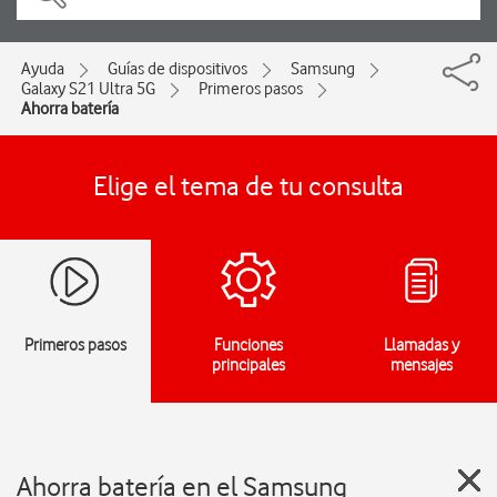
Ayuda
Guías de dispositivos
Samsung
Galaxy S21 Ultra 5G
Primeros pasos
Ahorra batería
Elige el tema de tu consulta
Primeros pasos
Funciones
Llamadas y
principales
mensajes
Ahorra batería en el Samsung