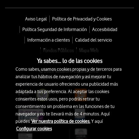
Aviso Legal
Política de Privacidad y Cookies
Política Seguridad de Información
Accesibilidad
Información a clientes
Calidad del servicio
Fondos Públicos
Mapa Web
Ya sabes... lo de las cookies
Como sabes, usamos cookies propias y de terceros para
© 2026 Vodafone España S.A.U.
analizar tus hábitos de navegación y así mejorar tu
Avda. América 115, 28042 Madrid
experiencia de usuario ofreciendo una publicidad más
adaptada a tus preferencia. Al aceptar las cookies
consientes estos usos, pero podrás retirar tu
consentimiento sin problema en las funciones de tu
navegador y no te llevará más de 4 minutos. Aquí
puedes
Ver nuestra política de cookies.
Y aquí
Configurar cookies