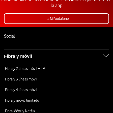
la app
Ir a Mi Vodafone
Pie de página de Vodafone
Enlaces a las redes sociales de Vodafone
Social
Fibra y móvil
Fibra y 2 líneas móvil + TV
Fibra y 3 líneas móvil
Fibra y 4 líneas móvil
Fibra y móvil ilimitado
Fibra Móvil y Netflix