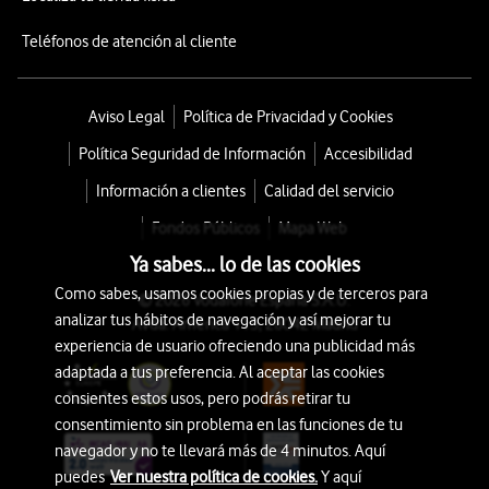
Teléfonos de atención al cliente
Aviso Legal
Política de Privacidad y Cookies
Política Seguridad de Información
Accesibilidad
Información a clientes
Calidad del servicio
Fondos Públicos
Mapa Web
Ya sabes... lo de las cookies
Como sabes, usamos cookies propias y de terceros para
© 2026 Vodafone España S.A.U.
analizar tus hábitos de navegación y así mejorar tu
Avda. América 115, 28042 Madrid
experiencia de usuario ofreciendo una publicidad más
adaptada a tus preferencia. Al aceptar las cookies
consientes estos usos, pero podrás retirar tu
consentimiento sin problema en las funciones de tu
navegador y no te llevará más de 4 minutos. Aquí
puedes
Ver nuestra política de cookies.
Y aquí