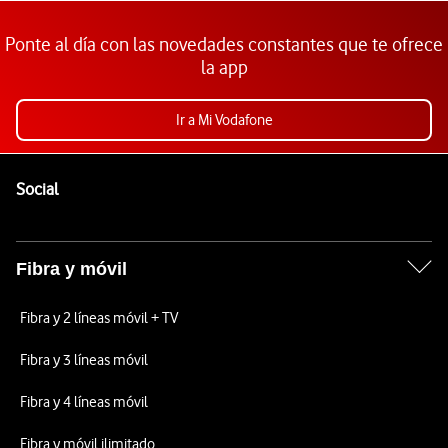
Ponte al día con las novedades constantes que te ofrece
la app
Ir a Mi Vodafone
Pie de página de Vodafone
Enlaces a las redes sociales de Vodafone
Social
Fibra y móvil
Fibra y 2 líneas móvil + TV
Fibra y 3 líneas móvil
Fibra y 4 líneas móvil
Fibra y móvil ilimitado