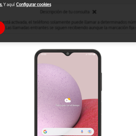
s.
Y aquí
Configurar cookies
Descripción de tu consulta
a está activada, el teléfono solamente puede llamar a determinados núm
. Las llamadas entrantes se siguen recibiendo aunque la marcación fija 