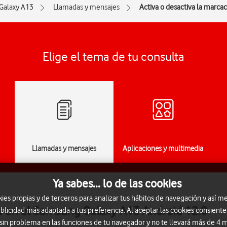
Galaxy A13
Llamadas y mensajes
Activa o desactiva la marcaci
Elige el tema de tu consulta
Llamadas y mensajes
Aplicaciones y multimedia
Ya sabes... lo de las cookies
s propias y de terceros para analizar tus hábitos de navegación y así me
ija en el Samsung Galaxy A13 Android 12.0
blicidad más adaptada a tus preferencia. Al aceptar las cookies consiente
 sin problema en las funciones de tu navegador y no te llevará más de 4