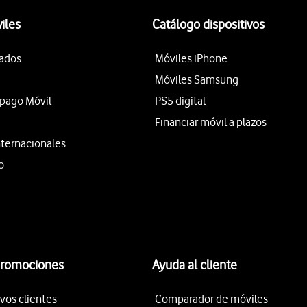
iles
Catálogo dispositivos
tados
Móviles iPhone
Móviles Samsung
epago Móvil
PS5 digital
Financiar móvil a plazos
nternacionales
o
promociones
Ayuda al cliente
vos clientes
Comparador de móviles