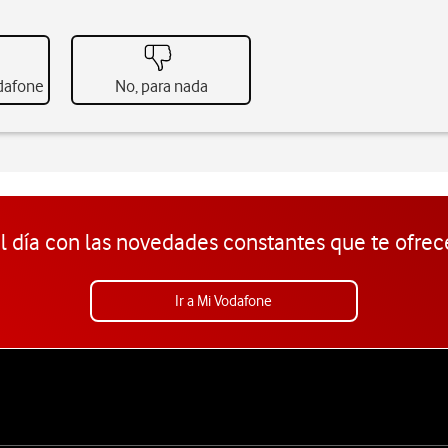
odafone
No, para nada
l día con las novedades constantes que te ofrec
Ir a Mi Vodafone