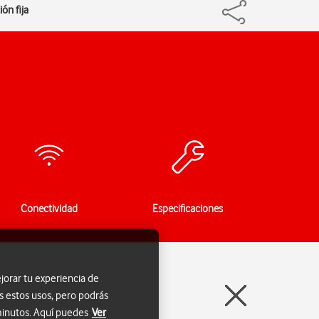
ón fija
Conectividad
Especificaciones
jorar tu experiencia de
s estos usos, pero podrás
 minutos. Aquí puedes
Ver