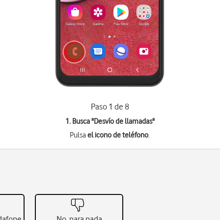
Paso 1 de 8
1. Busca "
Desvío de llamadas
"
Pulsa
el icono de teléfono
.
odafone
No, para nada