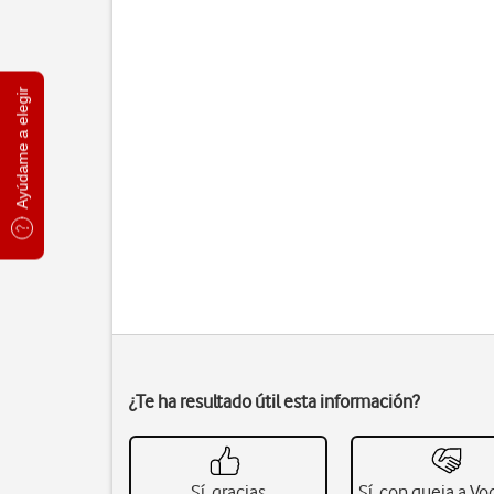
Ayúdame a elegir
¿Te ha resultado útil esta información?
Sí, gracias
Sí, con queja a V