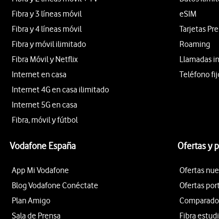
Fibra y 3 líneas móvil
eSIM
Fibra y 4 líneas móvil
Tarjetas Pr
Fibra y móvil ilimitado
Roaming
Fibra Móvil y Netflix
Llamadas i
Internet en casa
Teléfono fij
Internet 4G en casa ilimitado
Internet 5G en casa
Fibra, móvil y fútbol
Vodafone España
Ofertas y 
App Mi Vodafone
Ofertas nue
Blog Vodafone Conéctate
Ofertas por
Plan Amigo
Comparador 
Sala de Prensa
Fibra estud