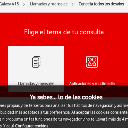
Galaxy A13
Llamadas y mensajes
Cancela todos los desvíos
Elige el tema de tu consulta
Llamadas y mensajes
Aplicaciones y multimedia
Ya sabes... lo de las cookies
s propias y de terceros para analizar tus hábitos de navegación y así me
blicidad más adaptada a tus preferencia. Al aceptar las cookies consiente
Samsung Galaxy A13 Android 12.0
 sin problema en las funciones de tu navegador y no te llevará más de 4
s.
Y aquí
Configurar cookies