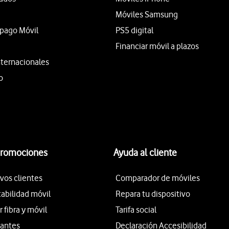
Móviles Samsung
epago Móvil
PS5 digital
Financiar móvil a plazos
nternacionales
o
promociones
Ayuda al cliente
vos clientes
Comparador de móviles
tabilidad móvil
Repara tu dispositivo
fibra y móvil
Tarifa social
iantes
Declaración Accesibilidad