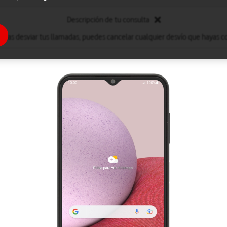
Descripción de tu consulta
eseas desviar tus llamadas, puedes cancelar cualquier desvío que hayas c