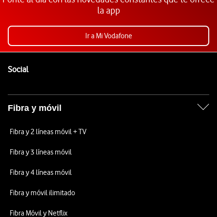
la app
Ir a Mi Vodafone
Pie de página de Vodafone
Enlaces a las redes sociales de Vodafone
Social
Fibra y móvil
Fibra y 2 líneas móvil + TV
Fibra y 3 líneas móvil
Fibra y 4 líneas móvil
Fibra y móvil ilimitado
Fibra Móvil y Netflix