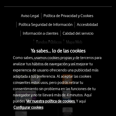
Aviso Legal
Política de Privacidad y Cookies
Política Seguridad de Información
Accesibilidad
Información a clientes
Calidad del servicio
Fondos Públicos
Mapa Web
Ya sabes... lo de las cookies
Como sabes, usamos cookies propias y de terceros para
© 2026 Vodafone España S.A.U.
analizar tus hábitos de navegación y así mejorar tu
Avda. América 115, 28042 Madrid
experiencia de usuario ofreciendo una publicidad más
adaptada a tus preferencia. Al aceptar las cookies
consientes estos usos, pero podrás retirar tu
consentimiento sin problema en las funciones de tu
navegador y no te llevará más de 4 minutos. Aquí
puedes
Ver nuestra política de cookies.
Y aquí
Configurar cookies