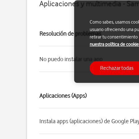
Aplicaciones y multimedia - Sa
Como sabes, usamos cookie
usuario ofreciendo una pu
Resolución de problemas
retirar tu consentimiento
nuestra política de cookie
No puedo instalar una app
Rechazar todas
Aplicaciones (Apps)
Instala apps (aplicaciones) de Google Pla