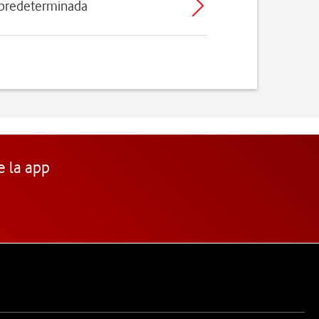
 predeterminada
e la app