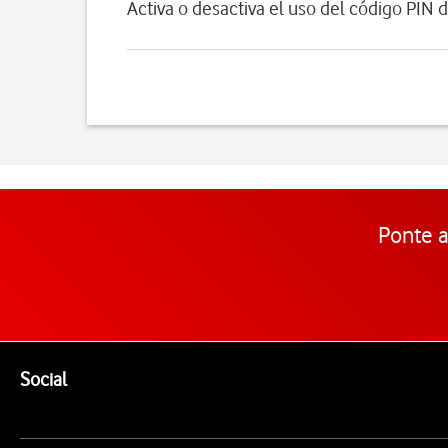
Activa o desactiva el uso del código PIN d
Ponte a
Pie de página de Vodafone
Enlaces a las redes sociales de Vodafone
Social