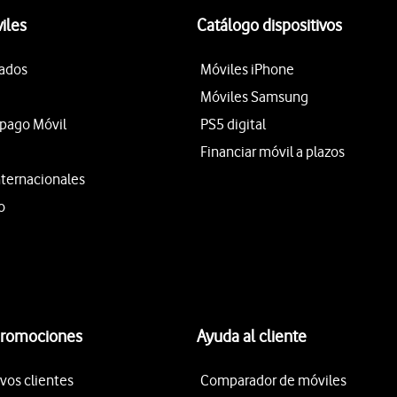
iles
Catálogo dispositivos
tados
Móviles iPhone
Móviles Samsung
epago Móvil
PS5 digital
Financiar móvil a plazos
nternacionales
o
promociones
Ayuda al cliente
vos clientes
Comparador de móviles