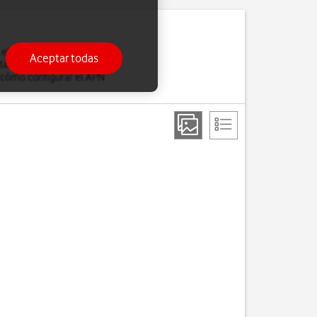
 el navegador, recibes
Aceptar todas
tarjeta SIM. Si una vez
 cómo configurar el APN