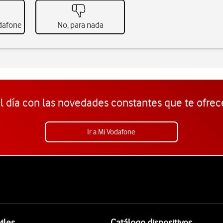
odafone
No, para nada
l día con las novedades constantes que te ofrec
Ir a Mi Vodafone
iles
Catálogo dispositivos