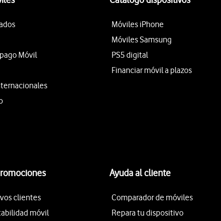
tados
Móviles iPhone
Móviles Samsung
epago Móvil
PS5 digital
Financiar móvil a plazos
nternacionales
o
promociones
Ayuda al cliente
vos clientes
Comparador de móviles
tabilidad móvil
Repara tu dispositivo