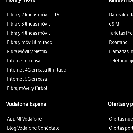
Fibra y 2 líneas móvil + TV
Datos ilimi
Fibra y 3 líneas móvil
eSIM
Fibra y 4 líneas móvil
Tarjetas Pr
Fibra y móvil ilimitado
Roaming
Fibra Móvil y Netflix
Llamadas i
Internet en casa
Teléfono fij
Internet 4G en casa ilimitado
Internet 5G en casa
Fibra, móvil y fútbol
Vodafone España
Ofertas y 
App Mi Vodafone
Ofertas nue
Blog Vodafone Conéctate
Ofertas por