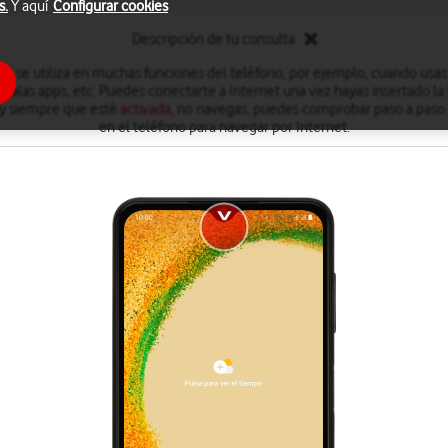
s.
Y aquí
Configurar cookies
Descripción de tu consulta
et se utiliza en muchas funciones del teléfono, por ejemplo, cuando usas
stalas apps, etc. Puedes conectarte a Internet una vez hayas insertado la 
, y siempre que esté
activada
, no navegas, puedes comprobar paso a paso
en el teléfono para navegar por Internet.