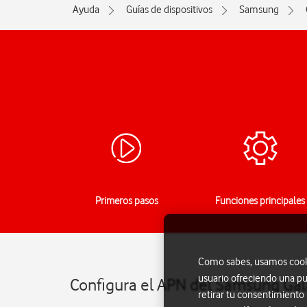
Ayuda
Guías de dispositivos
Samsung
Primeros pasos
Funciones principales
Como sabes, usamos cookie
usuario ofreciendo una pu
Configura el APN del Samsung Gala
retirar tu consentimiento