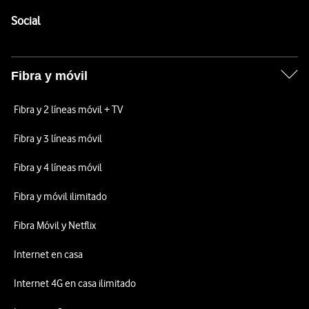
Pie de página de Vodafone
Enlaces a las redes sociales de Vodafone
Social
Fibra y móvil
Fibra y 2 líneas móvil + TV
Fibra y 3 líneas móvil
Fibra y 4 líneas móvil
Fibra y móvil ilimitado
Fibra Móvil y Netflix
Internet en casa
Internet 4G en casa ilimitado