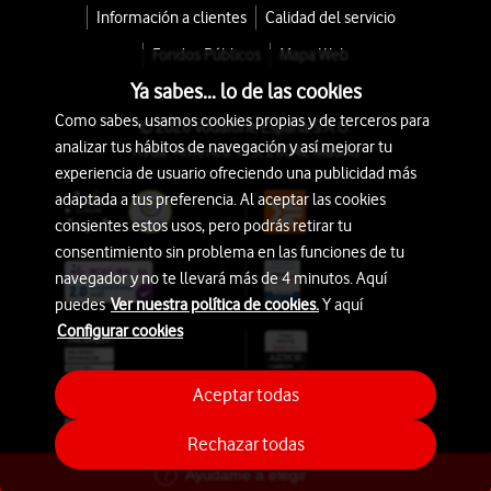
Información a clientes
Calidad del servicio
Fondos Públicos
Mapa Web
Ya sabes... lo de las cookies
Como sabes, usamos cookies propias y de terceros para
© 2026 Vodafone España S.A.U.
analizar tus hábitos de navegación y así mejorar tu
Avda. América 115, 28042 Madrid
experiencia de usuario ofreciendo una publicidad más
adaptada a tus preferencia. Al aceptar las cookies
consientes estos usos, pero podrás retirar tu
consentimiento sin problema en las funciones de tu
navegador y no te llevará más de 4 minutos. Aquí
puedes
Ver nuestra política de cookies.
Y aquí
Configurar cookies
Aceptar todas
Rechazar todas
Ayúdame a elegir