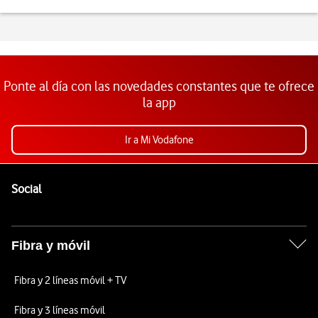
Ponte al día con las novedades constantes que te ofrece
la app
Ir a Mi Vodafone
Pie de página de Vodafone
Enlaces a las redes sociales de Vodafone
Social
Fibra y móvil
Fibra y 2 líneas móvil + TV
Fibra y 3 líneas móvil