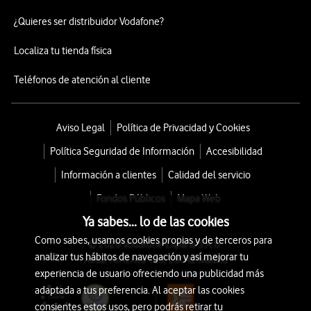
¿Quieres ser distribuidor Vodafone?
Localiza tu tienda física
Teléfonos de atención al cliente
Aviso Legal
Política de Privacidad y Cookies
Política Seguridad de Información
Accesibilidad
Información a clientes
Calidad del servicio
Fondos Públicos
Mapa Web
Ya sabes... lo de las cookies
Como sabes, usamos cookies propias y de terceros para
© 2026 Vodafone España S.A.U.
analizar tus hábitos de navegación y así mejorar tu
Avda. América 115, 28042 Madrid
experiencia de usuario ofreciendo una publicidad más
adaptada a tus preferencia. Al aceptar las cookies
consientes estos usos, pero podrás retirar tu