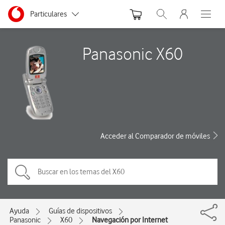
Menu nave
Ir a la pagina principal de vodafone.es
Menu navegación Segmento
Particulares
Abrir buscador. Abre
Abre e
Autónomos
Panasonic X60
Pymes
Grandes empresas
y AA.PP.
Acceder al Comparador de móviles
Ayuda
Guías de dispositivos
Panasonic
X60
Navegación por Internet