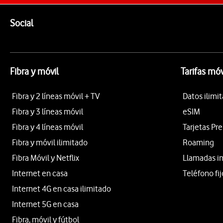
Pie de página de Vodafone
Enlaces a las redes sociales de Vodafone
Social
Fibra y móvil
Tarifas móv
Fibra y 2 líneas móvil + TV
Datos ilimi
Fibra y 3 líneas móvil
eSIM
Fibra y 4 líneas móvil
Tarjetas Pr
Fibra y móvil ilimitado
Roaming
Fibra Móvil y Netflix
Llamadas i
Internet en casa
Teléfono fij
Internet 4G en casa ilimitado
Internet 5G en casa
Fibra, móvil y fútbol