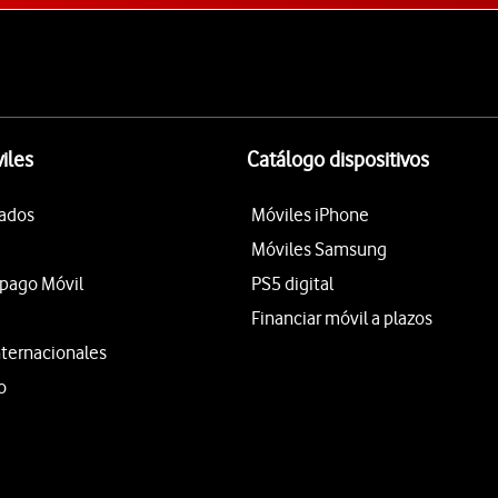
iles
Catálogo dispositivos
tados
Móviles iPhone
Móviles Samsung
epago Móvil
PS5 digital
Financiar móvil a plazos
nternacionales
o