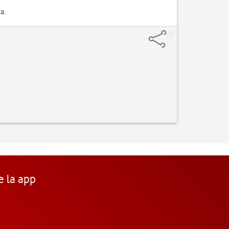
a.
e la app