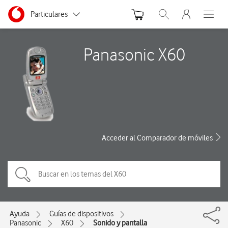
Menu nave
Ir a la pagina principal de vodafone.es
Menu navegación Segmento
Particulares
Abrir buscador. Abre
Abre e
Autónomos
Panasonic X60
Pymes
Grandes empresas
y AA.PP.
Acceder al Comparador de móviles
Ayuda
Guías de dispositivos
Panasonic
X60
Sonido y pantalla