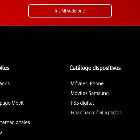
Ir a Mi Vodafone
iles
Catálogo dispositivos
tados
Móviles iPhone
Móviles Samsung
epago Móvil
PS5 digital
Financiar móvil a plazos
nternacionales
o