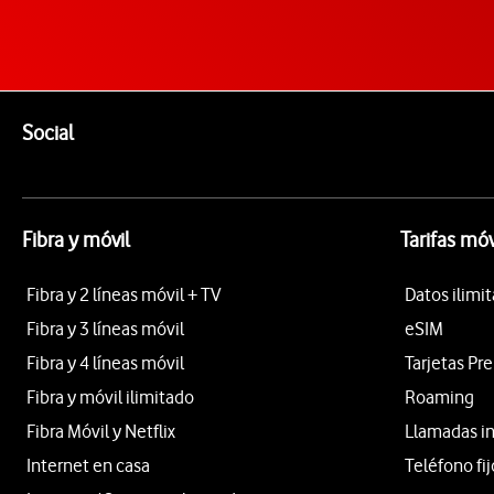
Pie de página de Vodafone
Enlaces a las redes sociales de Vodafone
Social
Fibra y móvil
Tarifas móv
Fibra y 2 líneas móvil + TV
Datos ilimi
Fibra y 3 líneas móvil
eSIM
Fibra y 4 líneas móvil
Tarjetas Pr
Fibra y móvil ilimitado
Roaming
Fibra Móvil y Netflix
Llamadas i
Internet en casa
Teléfono fij