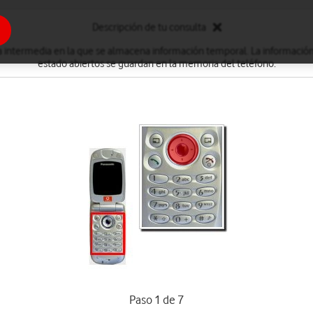
Descripción de tu consulta
 intermedia en la que se almacena información temporal. La información 
estado abiertos se guardan en la memoria del teléfono.
Paso 1 de 7