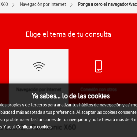
X60
Navegación por Internet
Ponga a cero el navegador (vací
Elige el tema de tu consulta
Navegación por Internet
Conexión con otros
Ya sabes... lo de las cookies
dispositivos
s propias y de terceros para analizar tus hábitos de navegación y así me
blicidad más adaptada a tus preferencia. Al aceptar las cookies consiente
 sin problema en las funciones de tu navegador y no te llevará más de 4
la caché) - Panasonic X60
s.
Y aquí
Configurar cookies