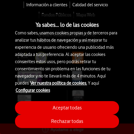
Información a clientes
Calidad del servicio
Fondos Públicos
Mapa Web
Ya sabes... lo de las cookies
Como sabes, usamos cookies propias y de terceros para
© 2026 Vodafone España S.A.U.
analizar tus hábitos de navegación y así mejorar tu
Avda. América 115, 28042 Madrid
experiencia de usuario ofreciendo una publicidad más
adaptada a tus preferencia. Al aceptar las cookies
consientes estos usos, pero podrás retirar tu
consentimiento sin problema en las funciones de tu
navegador y no te llevará más de 4 minutos. Aquí
puedes
Ver nuestra política de cookies.
Y aquí
Configurar cookies
Aceptar todas
Rechazar todas
Ayúdame a elegir