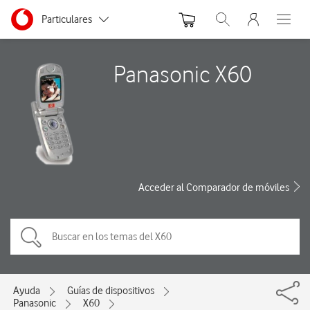
Menu nave
Ir a la pagina principal de vodafone.es
Menu navegación Segmento
Particulares
Abrir buscador. Abre
Abre e
Autónomos
Panasonic X60
Pymes
Grandes empresas
y AA.PP.
Acceder al Comparador de móviles
Ayuda
Guías de dispositivos
Panasonic
X60