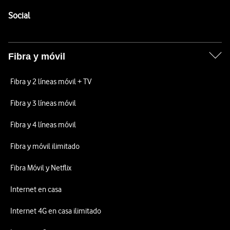
Pie de página de Vodafone
Enlaces a las redes sociales de Vodafone
Social
Fibra y móvil
Fibra y 2 líneas móvil + TV
Fibra y 3 líneas móvil
Fibra y 4 líneas móvil
Fibra y móvil ilimitado
Fibra Móvil y Netflix
Internet en casa
Internet 4G en casa ilimitado