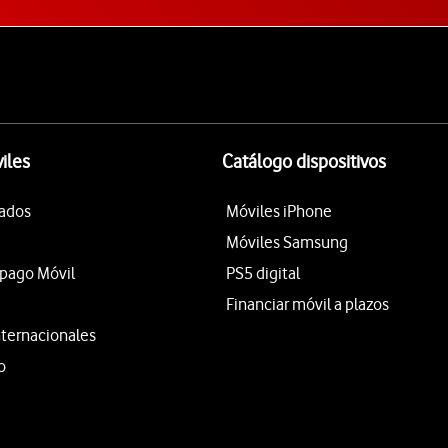
iles
Catálogo dispositivos
tados
Móviles iPhone
Móviles Samsung
epago Móvil
PS5 digital
Financiar móvil a plazos
nternacionales
o