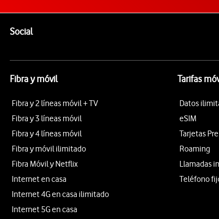
Pie de página de Vodafone
Enlaces a las redes sociales de Vodafone
Social
Fibra y móvil
Tarifas móv
Fibra y 2 líneas móvil + TV
Datos ilimi
Fibra y 3 líneas móvil
eSIM
Fibra y 4 líneas móvil
Tarjetas Pr
Fibra y móvil ilimitado
Roaming
Fibra Móvil y Netflix
Llamadas i
Internet en casa
Teléfono fij
Internet 4G en casa ilimitado
Internet 5G en casa