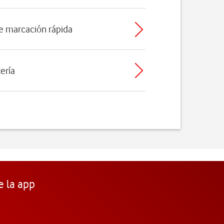
de marcación rápida
tería
e la app