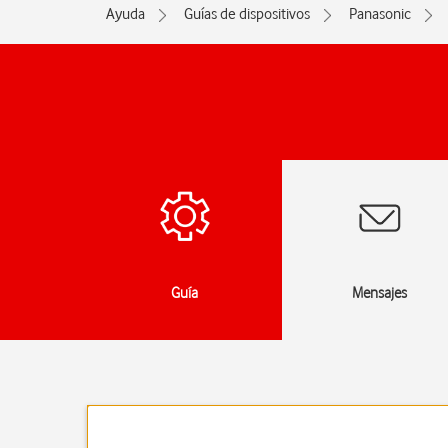
Ayuda
Guías de dispositivos
Panasonic
das
Guía
Mensajes