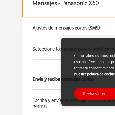
Mensajes - Panasonic X60
Ajustes de mensajes cortos (SMS)
Seleccione los ajustes para el perfil de 
Como sabes, usamos cookie
usuario ofreciendo una pu
retirar tu consentimiento
nuestra política de cookie
Envíe y reciba mensajes cortos
Rechazar todas
Escriba y envíe un mensaje corto con el 
normal