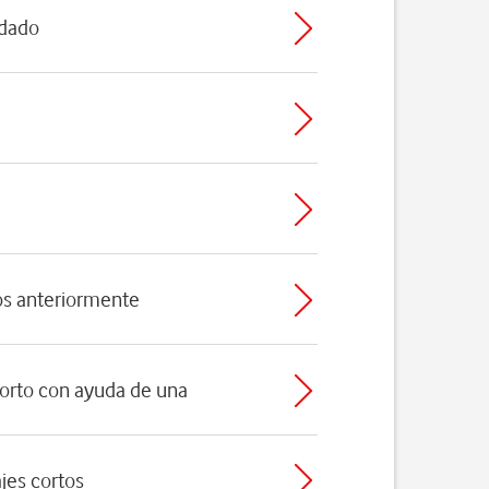
rdado
os anteriormente
corto con ayuda de una
jes cortos