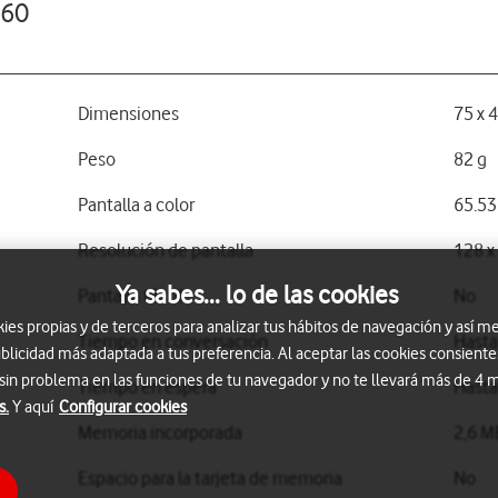
X60
Dimensiones
75 x 
Peso
82 g
Pantalla a color
65.53
Resolución de pantalla
128 x
Ya sabes... lo de las cookies
Pantalla táctil
No
s propias y de terceros para analizar tus hábitos de navegación y así me
Tiempo en conversación
Hasta
blicidad más adaptada a tus preferencia. Al aceptar las cookies consiente
 sin problema en las funciones de tu navegador y no te llevará más de 4
Tiempo en espera
Hasta
s.
Y aquí
Configurar cookies
Memoria incorporada
2,6 M
Espacio para la tarjeta de memoria
No