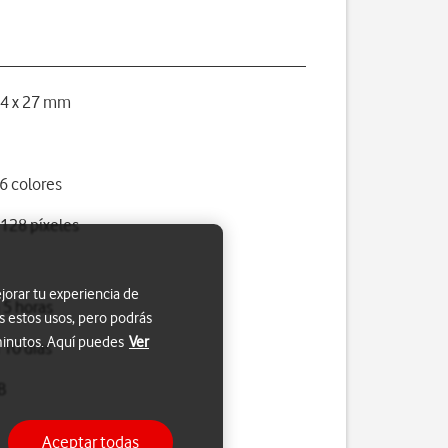
44 x 27 mm
6 colores
 128 píxeles
jorar tu experiencia de
 5 horas
s estos usos, pero podrás
 minutos. Aquí puedes
Ver
 10 días
B
Aceptar todas