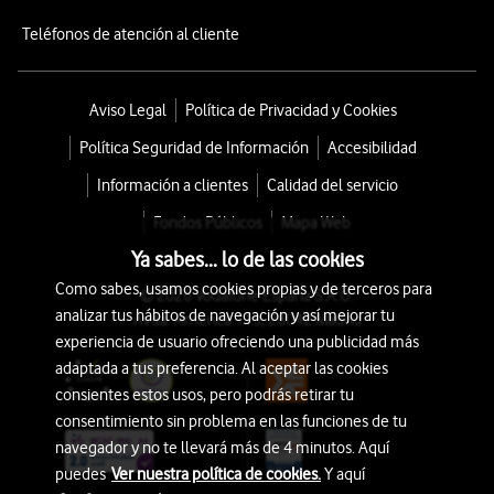
Teléfonos de atención al cliente
Aviso Legal
Política de Privacidad y Cookies
Política Seguridad de Información
Accesibilidad
Información a clientes
Calidad del servicio
Fondos Públicos
Mapa Web
Ya sabes... lo de las cookies
Como sabes, usamos cookies propias y de terceros para
© 2026 Vodafone España S.A.U.
analizar tus hábitos de navegación y así mejorar tu
Avda. América 115, 28042 Madrid
experiencia de usuario ofreciendo una publicidad más
adaptada a tus preferencia. Al aceptar las cookies
consientes estos usos, pero podrás retirar tu
consentimiento sin problema en las funciones de tu
navegador y no te llevará más de 4 minutos. Aquí
puedes
Ver nuestra política de cookies.
Y aquí