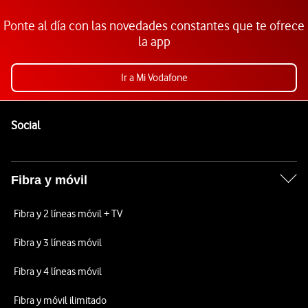
Ponte al día con las novedades constantes que te ofrece
la app
Ir a Mi Vodafone
Pie de página de Vodafone
Enlaces a las redes sociales de Vodafone
Social
Fibra y móvil
Fibra y 2 líneas móvil + TV
Fibra y 3 líneas móvil
Fibra y 4 líneas móvil
Fibra y móvil ilimitado