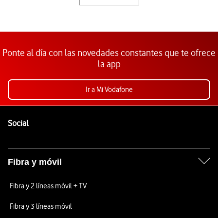
Ponte al día con las novedades constantes que te ofrece
la app
Ir a Mi Vodafone
Pie de página de Vodafone
Enlaces a las redes sociales de Vodafone
Social
Fibra y móvil
Fibra y 2 líneas móvil + TV
Fibra y 3 líneas móvil