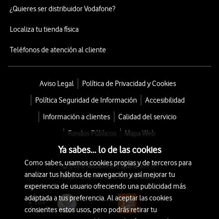
¿Quieres ser distribuidor Vodafone?
Localiza tu tienda física
Teléfonos de atención al cliente
Aviso Legal
Política de Privacidad y Cookies
Política Seguridad de Información
Accesibilidad
Información a clientes
Calidad del servicio
Fondos Públicos
Mapa Web
Ya sabes... lo de las cookies
Como sabes, usamos cookies propias y de terceros para
© 2026 Vodafone España S.A.U.
analizar tus hábitos de navegación y así mejorar tu
Avda. América 115, 28042 Madrid
experiencia de usuario ofreciendo una publicidad más
adaptada a tus preferencia. Al aceptar las cookies
consientes estos usos, pero podrás retirar tu