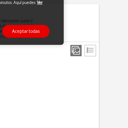
 minutos. Aquí puedes
Ver
fabricante suele ir
a de seguridad de la
Aceptar todas
el software del teléfono,
u teléfono para Internet
.