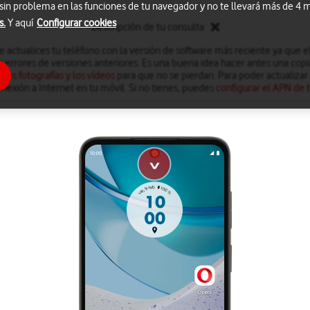
 sin problema en las funciones de tu navegador y no te llevará más de 4
s.
Y aquí
Configurar cookies
Descripción de tu consulta
actualices tu teléfono con la versión de software más reciente ya que el 
s errores de versiones anteriores. Es una buena idea hacer antes una copi
 las fotografías y los vídeos
para que no se pierdan. Para poder actualizar 
nexión a Internet en tu móvil. Si no tienes, puedes
configurar el APN de t