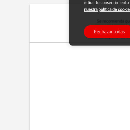
retirar tu consentimiento
nuestra política de cookie
Se recomienda que 
corrigiendo posible
Rechazar todas
memoria, o al menos,
de
necesitas disponer de co