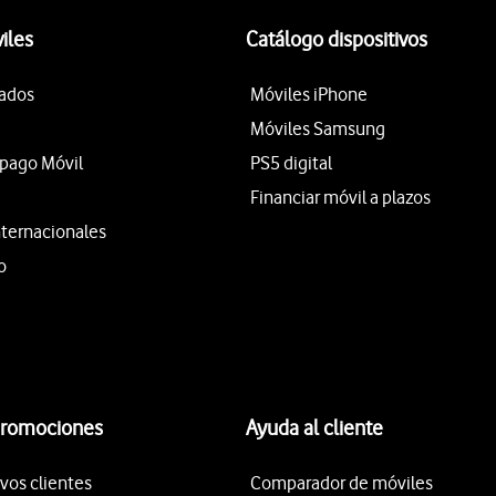
iles
Catálogo dispositivos
tados
Móviles iPhone
Móviles Samsung
epago Móvil
PS5 digital
Financiar móvil a plazos
nternacionales
o
promociones
Ayuda al cliente
vos clientes
Comparador de móviles