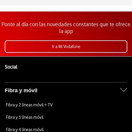
Ponte al día con las novedades constantes que te ofrece
la app
Ir a Mi Vodafone
Pie de página de Vodafone
Enlaces a las redes sociales de Vodafone
Social
Fibra y móvil
Fibra y 2 líneas móvil + TV
Fibra y 3 líneas móvil
Fibra y 4 líneas móvil