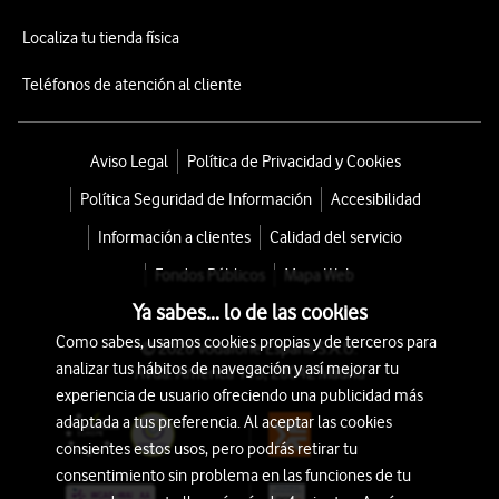
Localiza tu tienda física
Teléfonos de atención al cliente
Aviso Legal
Política de Privacidad y Cookies
Política Seguridad de Información
Accesibilidad
Información a clientes
Calidad del servicio
Fondos Públicos
Mapa Web
Ya sabes... lo de las cookies
Como sabes, usamos cookies propias y de terceros para
© 2026 Vodafone España S.A.U.
analizar tus hábitos de navegación y así mejorar tu
Avda. América 115, 28042 Madrid
experiencia de usuario ofreciendo una publicidad más
adaptada a tus preferencia. Al aceptar las cookies
consientes estos usos, pero podrás retirar tu
consentimiento sin problema en las funciones de tu