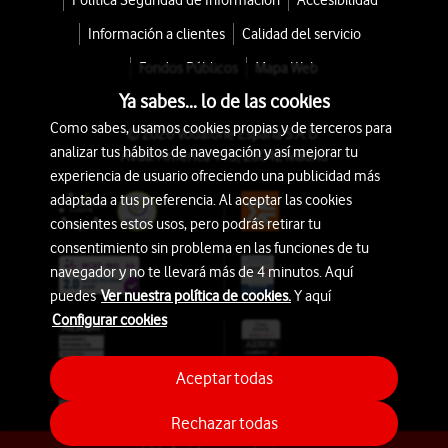
Política Seguridad de Información
Accesibilidad
Información a clientes
Calidad del servicio
Fondos Públicos
Mapa Web
Ya sabes... lo de las cookies
Como sabes, usamos cookies propias y de terceros para
© 2026 Vodafone España S.A.U.
analizar tus hábitos de navegación y así mejorar tu
Avda. América 115, 28042 Madrid
experiencia de usuario ofreciendo una publicidad más
adaptada a tus preferencia. Al aceptar las cookies
consientes estos usos, pero podrás retirar tu
consentimiento sin problema en las funciones de tu
navegador y no te llevará más de 4 minutos. Aquí
puedes
Ver nuestra política de cookies.
Y aquí
Configurar cookies
Aceptar todas
Rechazar todas