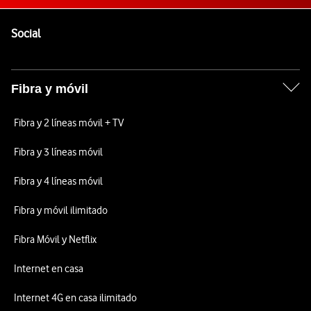
Pie de página de Vodafone
Enlaces a las redes sociales de Vodafone
Social
Fibra y móvil
Fibra y 2 líneas móvil + TV
Fibra y 3 líneas móvil
Fibra y 4 líneas móvil
Fibra y móvil ilimitado
Fibra Móvil y Netflix
Internet en casa
Internet 4G en casa ilimitado